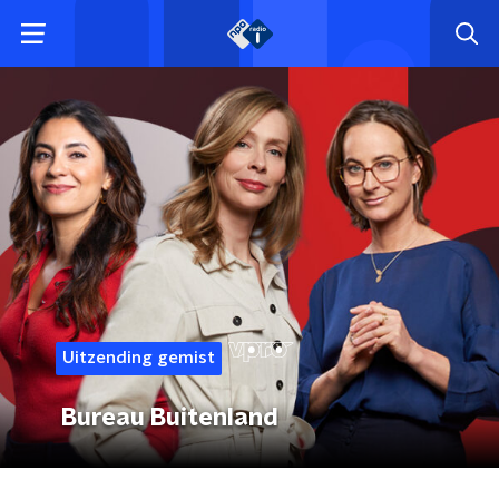
Uitzending gemist
Bureau Buitenland