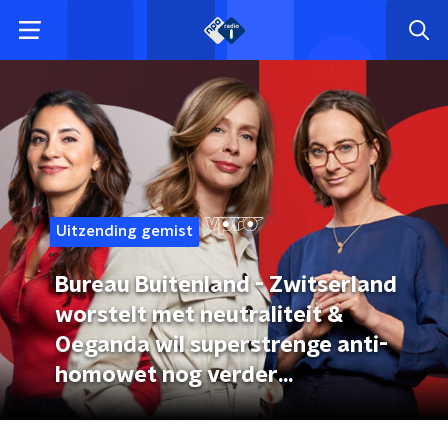
Uitzending gemist
Bureau Buitenland - Zwitserland
worstelt met neutraliteit &
Oeganda wil superstrenge anti-
homowet nog verder
aanscherpen