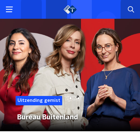
Uitzending gemist
Bureau Buitenland