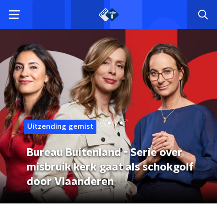
Uitzending gemist
Bureau Buitenland - Serie over
misbruik kerk gaat als schokgolf
door Vlaanderen