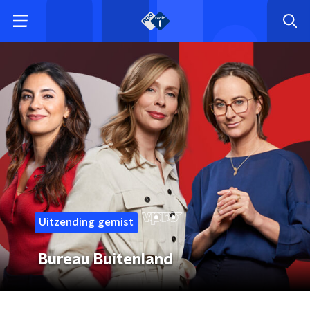
Uitzending gemist
Bureau Buitenland