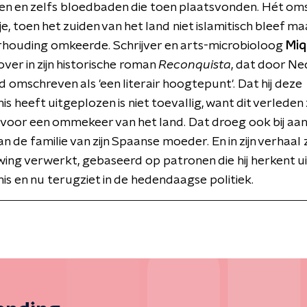
jen en zelfs bloedbaden die toen plaatsvonden. Hét o
e, toen het zuiden van het land niet islamitisch bleef ma
houding omkeerde. Schrijver en arts-microbioloog
Miq
over in zijn historische roman
Reconquista
, dat door N
 omschreven als 'een literair hoogtepunt'. Dat hij deze
is heeft uitgeplozen is niet toevallig, want dit verlede
n voor een ommekeer van het land. Dat droeg ook bij aa
n de familie van zijn Spaanse moeder. En in zijn verhaal 
ng verwerkt, gebaseerd op patronen die hij herkent ui
is en nu terugziet in de hedendaagse politiek.