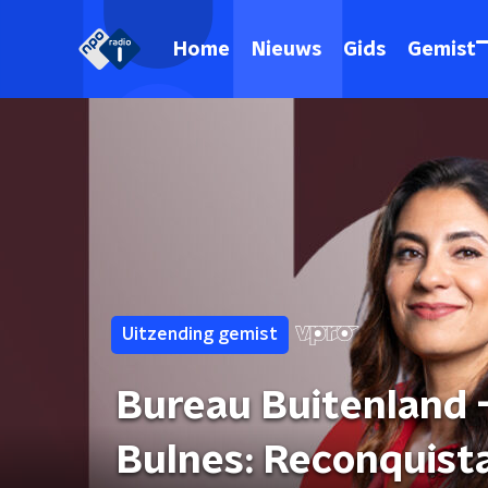
Home
Nieuws
Gids
Gemist
Uitzending gemist
Bureau Buitenland 
Bulnes: Reconquista