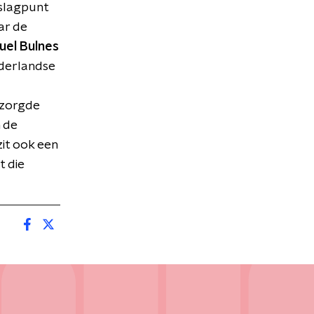
mslagpunt
ar de
uel Bulnes
ederlandse
n zorgde
n de
zit ook een
t die