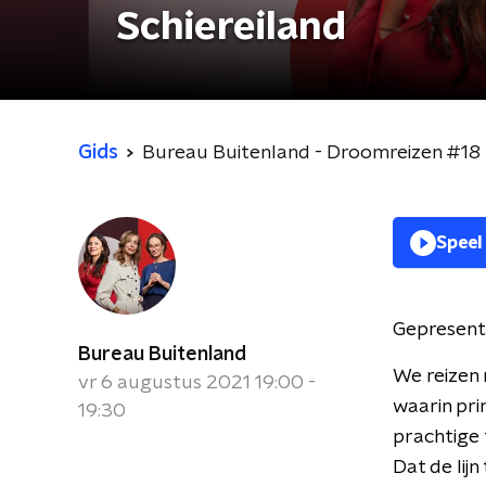
Schiereiland
Gids
Bureau Buitenland - Droomreizen #18 - 
Speel
Gepresent
Bureau Buitenland
We reizen 
vr 6 augustus 2021 19:00 -
waarin pri
19:30
prachtige 
Dat de lijn