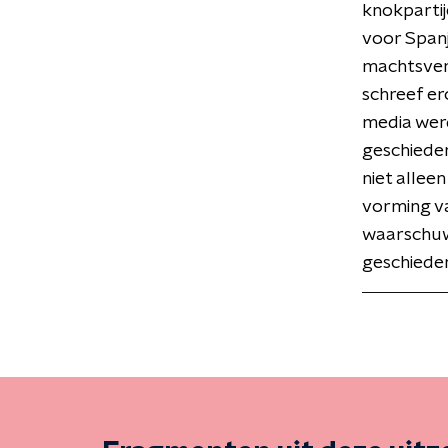
knokparti
voor Spanj
machtsver
schreef er
media werd
geschieden
niet allee
vorming va
waarschuwi
geschieden