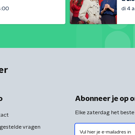
4:00
di 4 
er
o
Abonneer je op o
Elke zaterdag het beste
act
gestelde vragen