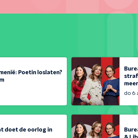
Bure
menië: Poetin loslaten?
stra
em
meer
do 6
t doet de oorlog in
Bure
& Lib