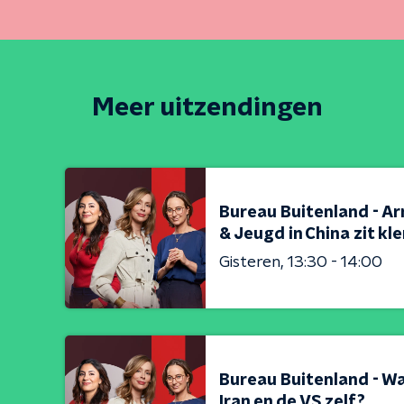
Meer uitzendingen
Bureau Buitenland - Ar
& Jeugd in China zit kl
Gisteren
13:30 - 14:00
Bureau Buitenland - Wa
Iran en de VS zelf?