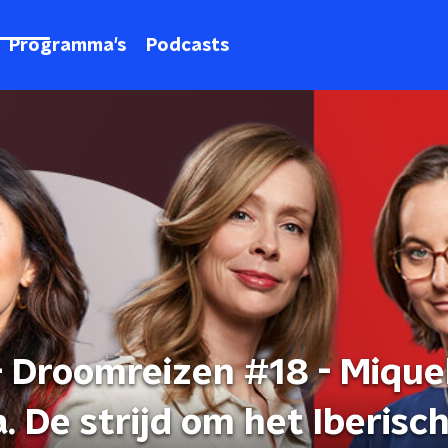
Programma's
Podcasts
- Droomreizen #18 - Mique
. De strijd om het Iberisc