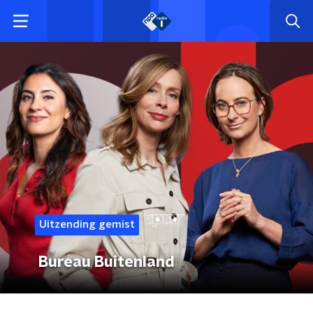
Uitzending gemist
Bureau Buitenland