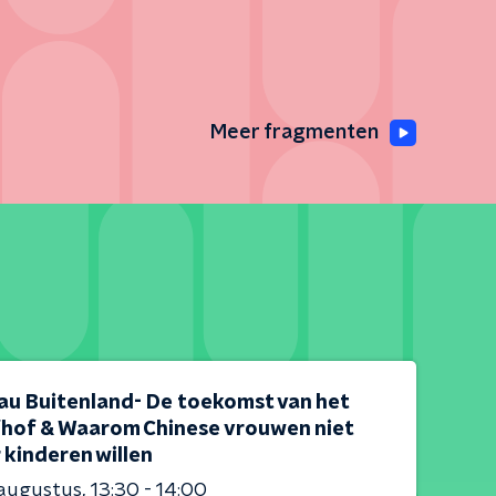
Meer fragmenten
au Buitenland- De toekomst van het
fhof & Waarom Chinese vrouwen niet
 kinderen willen
 augustus
13:30 - 14:00