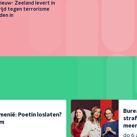
ieuw- Zeeland levert in
rijd tegen terrorisme
den in
Bure
menië: Poetin loslaten?
stra
em
meer
do 6