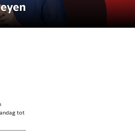
Leyen
n
aandag tot