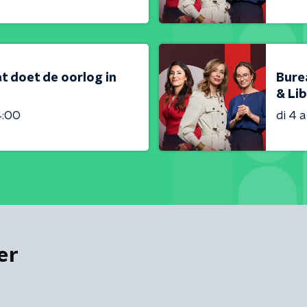
t doet de oorlog in
Bure
& Lib
4:00
di 4 
er