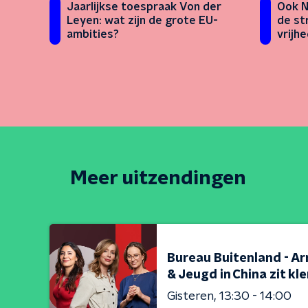
Jaarlijkse toespraak Von der
Ook N
Leyen: wat zijn de grote EU-
de st
ambities?
vrijhe
Meer uitzendingen
Bureau Buitenland - Ar
& Jeugd in China zit kl
Gisteren
13:30 - 14:00