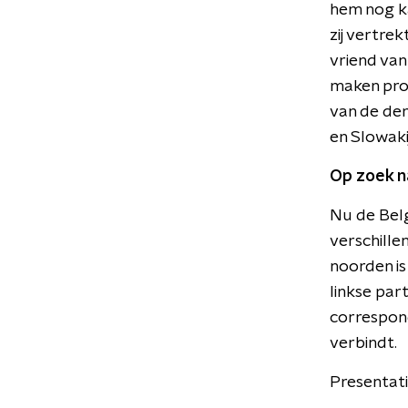
hem nog k
zij vertre
vriend van
maken prom
van de dem
en Slowak
Op zoek na
Nu de Bel
verschille
noorden is 
linkse par
correspo
verbindt.
Presentati