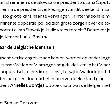
an afremmen is de Slowaakse president Zuzana Čaput
kt, en na de presidentsverkiezingen van dit weekend maa
 Fico grote kans haar te vervangen. In internationale m
inente oppositie-politici zich grote zorgen over de t
ocratie van Slowakije. Is die vrees terecht? Daarover jo
ije-kenner
Laura Postma.
ar de Belgische identiteit
gische verkiezingen eraan komen, worden de onderling
n tussen Walen en Vlamingen nog duidelijker. In het Vla
populistisch rechts in opkomst, terwijl in Wallonië juist
tijen het goed doen. In het enorm verdeelde land ging
ndent
Annelies Bontjes
op zoek naar wat de Belgen met
e:
Sophie Derkzen