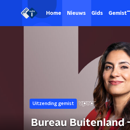
Home
Nieuws
Gids
Gemist
Uitzending gemist
Bureau Buitenland 