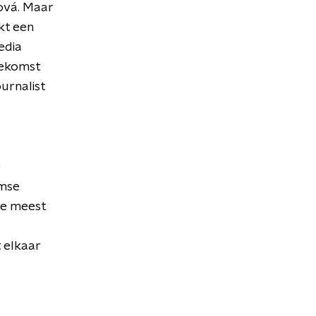
ová. Maar
kt een
edia
oekomst
urnalist
e
amse
 de meest
 elkaar