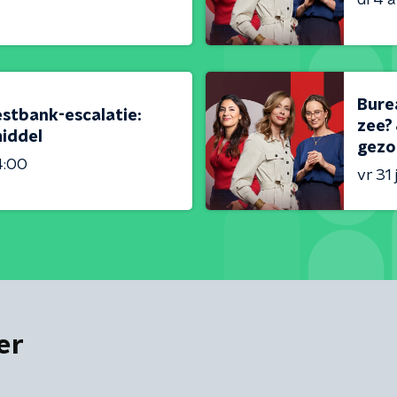
Burea
estbank-escalatie:
zee? 
iddel
gezo
4:00
vr 31 j
er