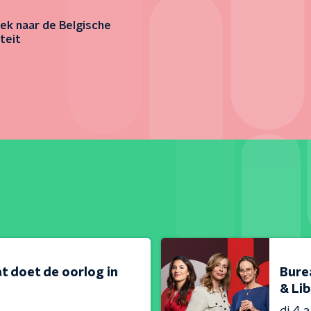
ek naar de Belgische
teit
t doet de oorlog in
Bure
& Lib
di 4 