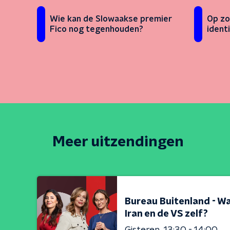
Wie kan de Slowaakse premier
Op zo
Fico nog tegenhouden?
identi
Meer uitzendingen
Bureau Buitenland - Wa
Iran en de VS zelf?
Gisteren
13:30 - 14:00