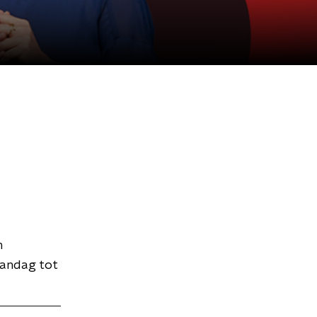
n
aandag tot