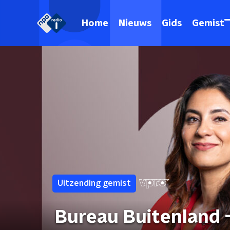
Home
Nieuws
Gids
Gemist
Uitzending gemist
Bureau Buitenland -