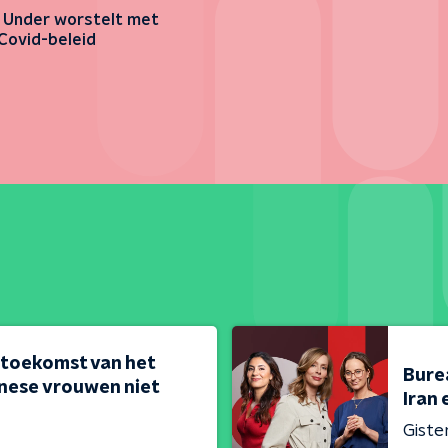
Under worstelt met
Covid-beleid
 toekomst van het
Bure
nese vrouwen niet
Iran 
Giste