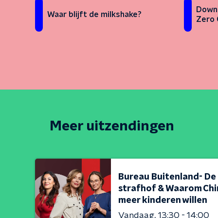
Down 
Waar blijft de milkshake?
Zero 
Meer uitzendingen
Bureau Buitenland- De
strafhof & Waarom Chi
meer kinderen willen
Vandaag
13:30 - 14:00