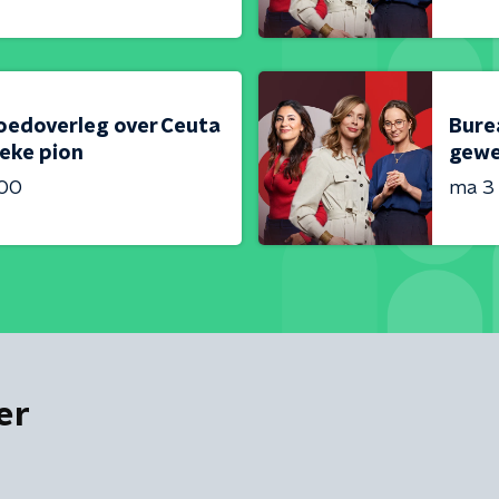
oedoverleg over Ceuta
Bure
ieke pion
gewe
:00
ma 3
er