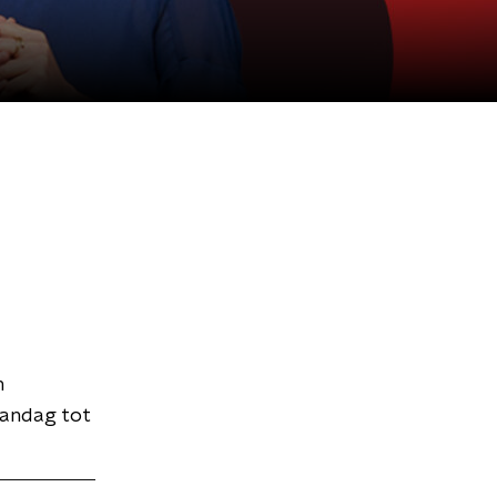
n
aandag tot