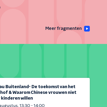
a
Meer fragmenten
au Buitenland- De toekomst van het
fhof & Waarom Chinese vrouwen niet
 kinderen willen
 augustus
13:30 - 14:00