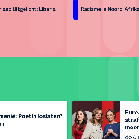
land Uitgelicht: Liberia
Racisme in Noord-Afrik
Bure
menië: Poetin loslaten?
stra
em
meer
do 6