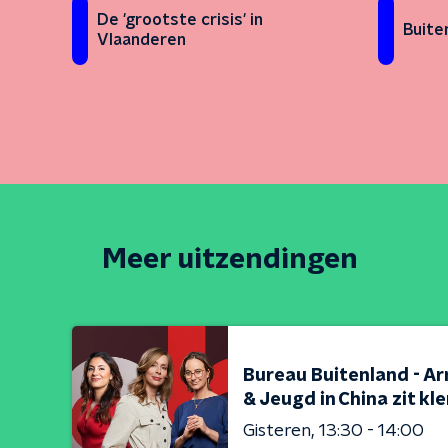
De 'grootste crisis' in
Buiten
Vlaanderen
Meer uitzendingen
Bureau Buitenland - Ar
& Jeugd in China zit kl
Gisteren
13:30 - 14:00