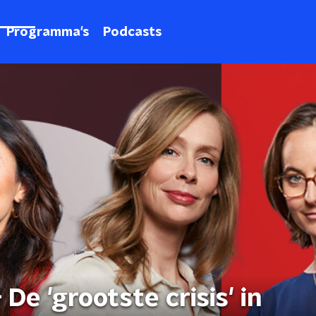
Programma's
Podcasts
De 'grootste crisis' in