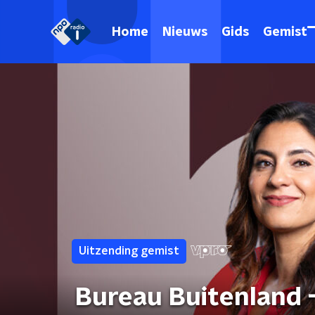
Home
Nieuws
Gids
Gemist
Uitzending gemist
Bureau Buitenland - 