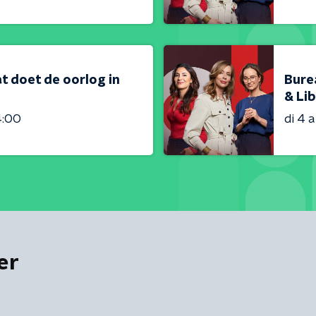
t doet de oorlog in
Bure
& Lib
4:00
di 4 
er