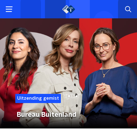
Uitzending gemist
Bureau Buitenland