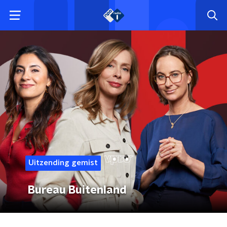
Uitzending gemist
Bureau Buitenland