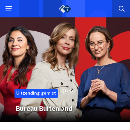
Uitzending gemist
Bureau Buitenland