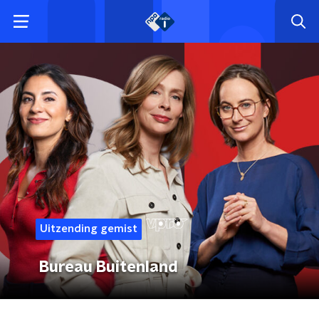
Uitzending gemist
Bureau Buitenland