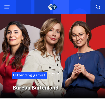
Uitzending gemist
Bureau Buitenland