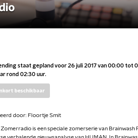
dio
ending staat gepland voor
26 juli 2017 van 00:00 tot 
ar rond
02:30
uur.
nkort beschikbaar
eerd door:
Floortje Smit
Zomerradio is een speciale zomerserie van Brainwash R
kse verhalende nieuwsanalyse van HUMAN. In Brainwas