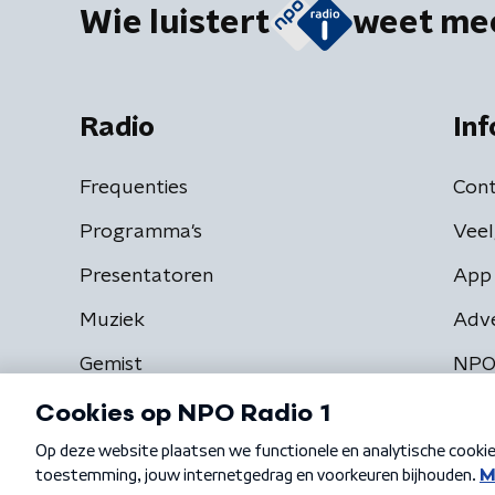
Wie luistert
weet me
Radio
Inf
Frequenties
Cont
Programma's
Veel
Presentatoren
App 
Muziek
Adv
Gemist
NPO
Algemene voorwaarden
Privacybeleid