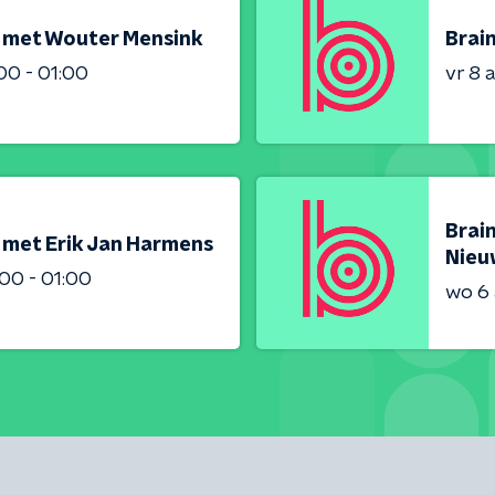
 met Wouter Mensink
Brai
00 - 01:00
vr 8 
Brai
met Erik Jan Harmens
Nieu
00 - 01:00
wo 6