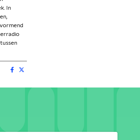
. In
en,
e vormend
merradio
 tussen