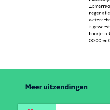
Zomerradi
negen afle
wetenscha
is geweest
hoor je in
00:00 en 0
Meer uitzendingen