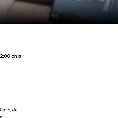
02:00
en is
adio, de
h