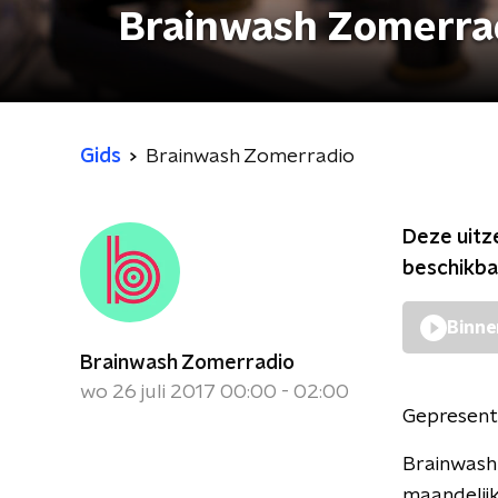
Brainwash Zomerra
Gids
Brainwash Zomerradio
Deze uitz
beschikba
Binne
Brainwash Zomerradio
wo 26 juli 2017 00:00 - 02:00
Gepresent
Brainwash 
maandelij