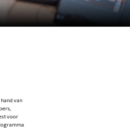
 hand van
pers,
est voor
 programma