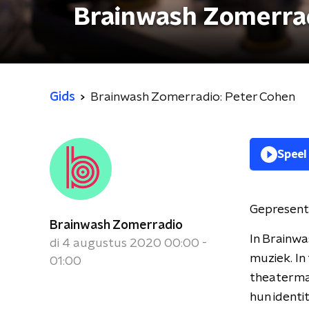
Brainwash Zomerrad
Gids
Brainwash Zomerradio: Peter Cohen
Speel
Gepresent
Brainwash Zomerradio
In Brainwa
di 4 augustus 2020 00:00 -
muziek. In
01:00
theatermak
hun identi