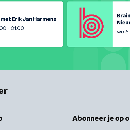
Brai
met Erik Jan Harmens
Nieu
00 - 01:00
wo 6
er
o
Abonneer je op o