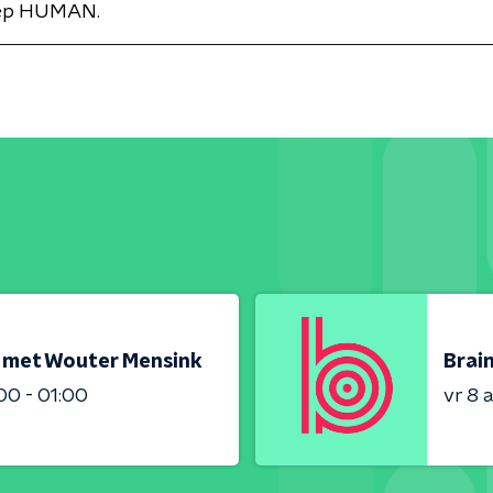
ep HUMAN.
 met Wouter Mensink
Brai
00 - 01:00
vr 8 