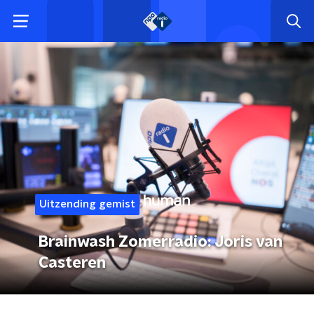
Uitzending gemist
Brainwash Zomerradio: Joris van
Casteren