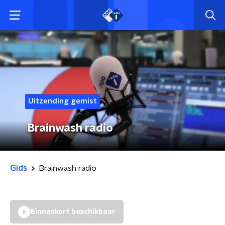
Uitzending gemist
Brainwash radio
Gids
Brainwash radio
Binnenkort beschikbaar