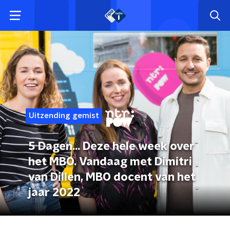
Uitzending gemist
5 Dagen... Deze hele week over
het MBO. Vandaag met Dimitri
van Dillen, MBO docent van het
jaar 2022