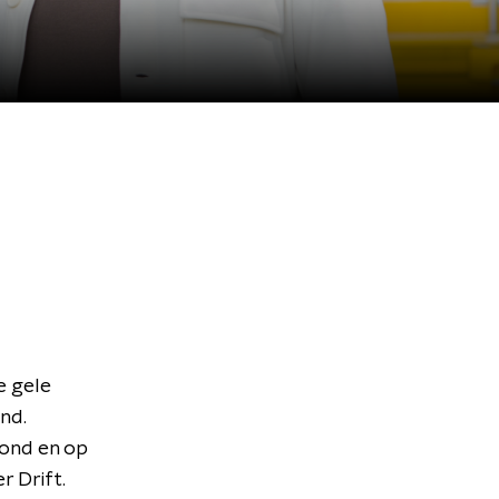
e gele
nd.
mond en op
r Drift.