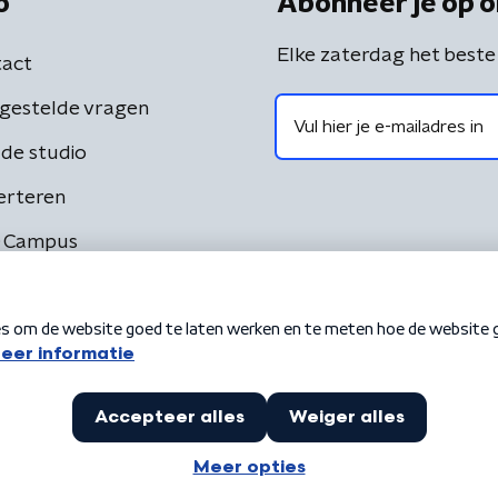
o
Abonneer je op o
Elke zaterdag het beste
act
gestelde vragen
de studio
erteren
 Campus