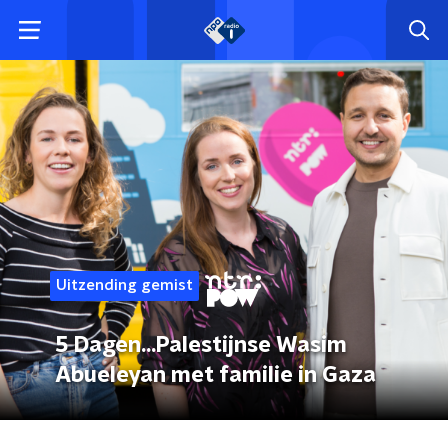
Uitzending gemist
5 Dagen...Palestijnse Wasim
Abueleyan met familie in Gaza