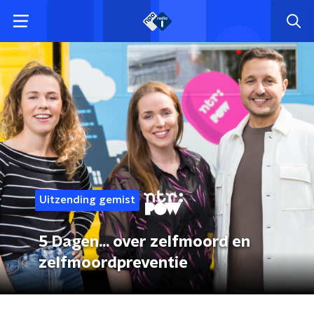
Uitzending gemist
5 Dagen... over zelfmoord en
zelfmoordpreventie