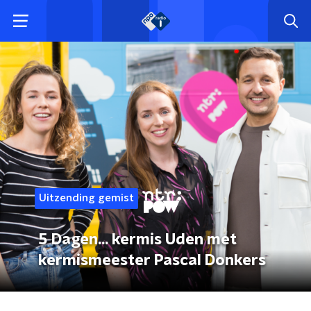
Uitzending gemist
5 Dagen... kermis Uden met
kermismeester Pascal Donkers