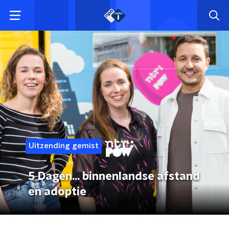
Uitzending gemist
5 Dagen... binnenlandse afstand
en adoptie