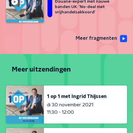
Douane-expert met nauwe
banden UK: 'No-deal met
vrijhandelsakkoord'
Meer fragmenten
Meer uitzendingen
1 op 1 met Ingrid Thijssen
di 30 november 2021
11:30 - 12:00