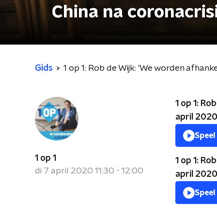
China na coronacrisi
Gids
1 op 1: Rob de Wijk: 'We worden afhankel
1 op 1: Ro
april 2020
Speel
1 op 1
1 op 1: Ro
di 7 april 2020 11:30 - 12:00
april 2020
Speel