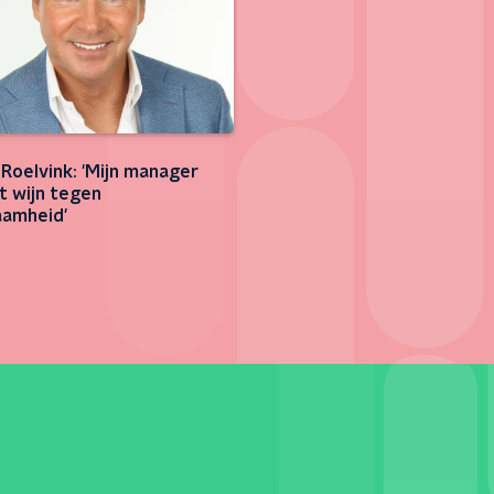
 Roelvink: 'Mijn manager
t wijn tegen
amheid'