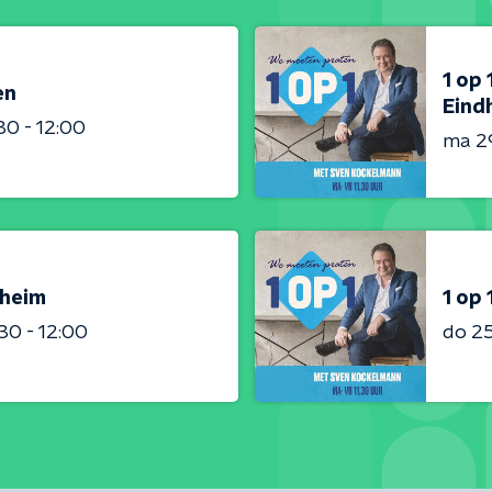
1 op
en
Eind
:30 - 12:00
ma 2
sheim
1 op 
:30 - 12:00
do 2