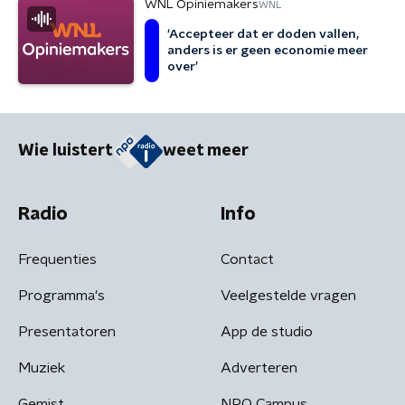
WNL Opiniemakers
WNL
‘Accepteer dat er doden vallen,
anders is er geen economie meer
over’
Wie luistert
weet meer
Radio
Info
Frequenties
Contact
Programma's
Veelgestelde vragen
Presentatoren
App de studio
Muziek
Adverteren
Gemist
NPO Campus