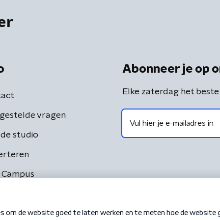
er
o
Abonneer je op o
Elke zaterdag het beste
act
gestelde vragen
de studio
erteren
 Campus