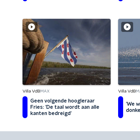
Villa VdB
Villa VdB
M
MAX
Geen volgende hoogleraar
'We w
Fries: 'De taal wordt aan alle
donke
kanten bedreigd'