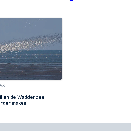
AX
illen de Waddenzee
rder maken'