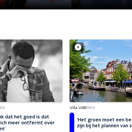
Villa VdB
AX
MAX
enk dat het goed is dat
'Het groen moet een be
ich meer ontfermt over
zijn bij het plannen van 
n'