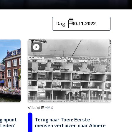
Dag
30-11-2022
Villa VdB
MAX
ginpunt
Terug naar Toen: Eerste
steden'
mensen verhuizen naar Almere