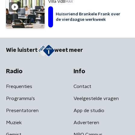
Villa VdB
MAX
Huisvriend Brankele Frank over
de vierdaagse werkweek
Wie luistert
weet meer
Radio
Info
Frequenties
Contact
Programma's
Veelgestelde vragen
Presentatoren
App de studio
Muziek
Adverteren
Gemist
NPO Campus