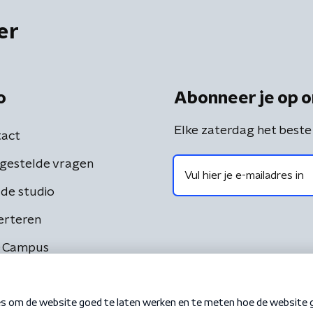
er
o
Abonneer je op o
Elke zaterdag het beste
act
gestelde vragen
de studio
erteren
 Campus