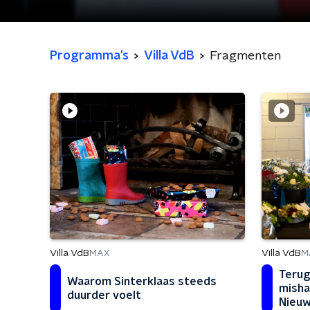
Programma's
Villa VdB
Fragmenten
Villa VdB
Villa VdB
MAX
M
Terug
Waarom Sinterklaas steeds
misha
duurder voelt
Nieuw