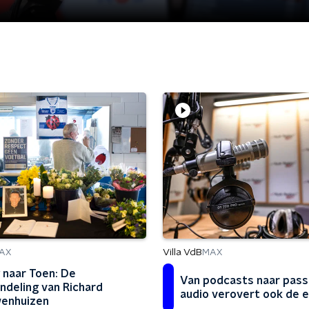
Villa VdB
AX
MAX
 naar Toen: De
Van podcasts naar pass
ndeling van Richard
audio verovert ook de e
enhuizen