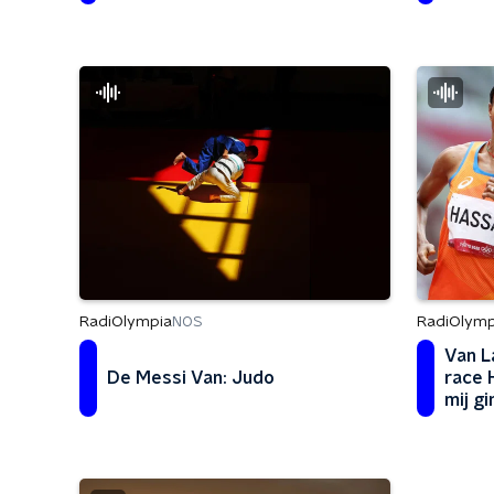
Timanovskaja?
RadiOlympia
RadiOlymp
NOS
Van L
De Messi Van: Judo
race 
mij g