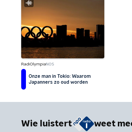
RadiOlympia
NOS
Onze man in Tokio: Waarom
Japanners zo oud worden
Wie luistert
weet me