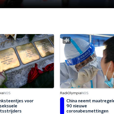
ia
RadiOlympia
NOS
NOS
ksteentjes voor
China neemt maatregel
seksuele
90 nieuwe
tsstrijders
coronabesmettingen