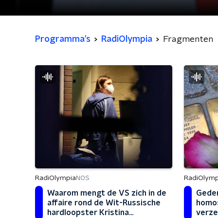
Programma's
RadiOlympia
Fragmenten
RadiOlympia
RadiOlymp
NOS
Waarom mengt de VS zich in de
Geden
affaire rond de Wit-Russische
homo
hardloopster Kristina
verze