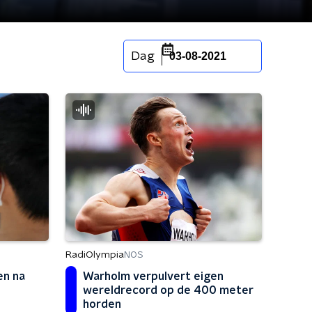
Dag
03-08-2021
RadiOlympia
NOS
en na
Warholm verpulvert eigen
wereldrecord op de 400 meter
horden