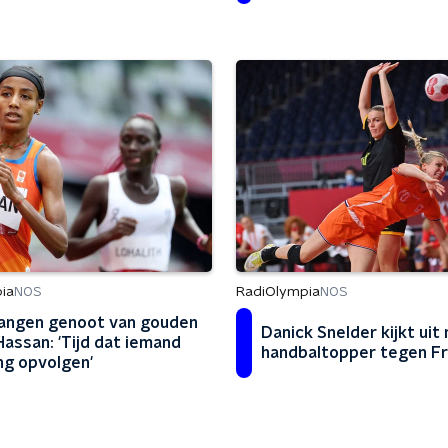
ia
RadiOlympia
NOS
NOS
angen genoot van gouden
Danick Snelder kijkt uit
Hassan: 'Tijd dat iemand
handbaltopper tegen Fr
ing opvolgen'