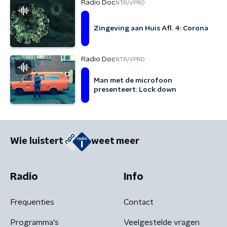
Radio Doc
NTR/VPRO
Zingeving aan Huis Afl. 4: Corona
Radio Doc
NTR/VPRO
Man met de microfoon
presenteert: Lock down
Wie luistert
weet meer
Radio
Info
Frequenties
Contact
Programma's
Veelgestelde vragen