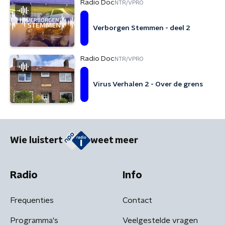
Radio Doc
NTR/VPRO
Verborgen Stemmen - deel 2
Radio Doc
NTR/VPRO
Virus Verhalen 2 - Over de grens
Wie luistert
weet meer
Radio
Info
Frequenties
Contact
Programma's
Veelgestelde vragen