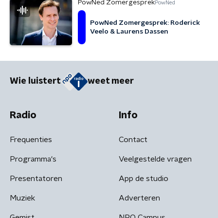
PowNed Zomergesprek
PowNed
PowNed Zomergesprek: Roderick
Veelo & Laurens Dassen
Wie luistert
weet meer
Radio
Info
Frequenties
Contact
Programma's
Veelgestelde vragen
Presentatoren
App de studio
Muziek
Adverteren
Gemist
NPO Campus