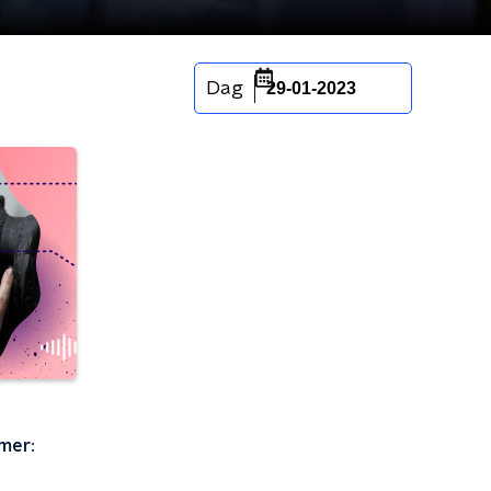
Dag
29-01-2023
mer: