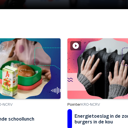
Pointer
O-NCRV
KRO-NCRV
Energietoeslag in de zo
de schoollunch
burgers in de kou