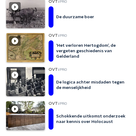
OVT
VPRO
De duurzame boer
OVT
VPRO
‘Het verloren Hertogdom’, de
vergeten geschiedenis van
Gelderland
OVT
VPRO
De logica achter misdaden tegen
de menselijkheid
OVT
VPRO
Schokkende uitkomst onderzoek
naar kennis over Holocaust