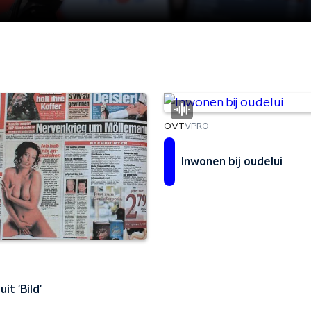
OVT
VPRO
Inwonen bij oudelui
uit 'Bild'