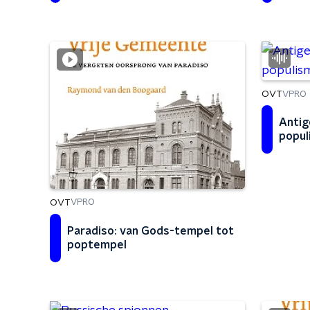
OVT
VPRO
Antig
popul
OVT
VPRO
Paradiso: van Gods-tempel tot
poptempel