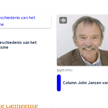
eschiedenis van het
isme
OVT
VPRO
Column John Jansen van