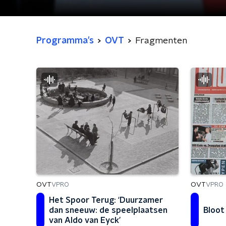
Programma's
OVT
Fragmenten
OVT
OVT
VPRO
VPRO
Het Spoor Terug: ‘Duurzamer
Bloot 
dan sneeuw: de speelplaatsen
van Aldo van Eyck’