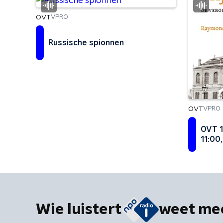
OVT
VPRO
Russische spionnen
OVT
VPRO
OVT 1
11:00,
Wie luistert
weet me