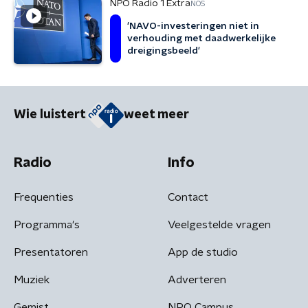
NPO Radio 1 Extra
NOS
'NAVO-investeringen niet in
verhouding met daadwerkelijke
dreigingsbeeld'
Wie luistert
weet meer
Radio
Info
Frequenties
Contact
Programma's
Veelgestelde vragen
Presentatoren
App de studio
Muziek
Adverteren
Gemist
NPO Campus