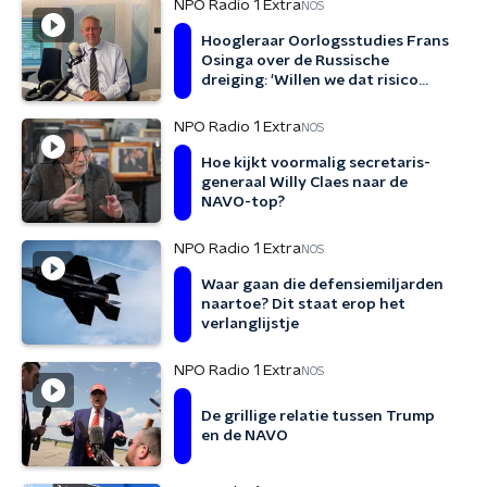
NPO Radio 1 Extra
NOS
Hoogleraar Oorlogsstudies Frans
Osinga over de Russische
dreiging: 'Willen we dat risico
echt nemen?'
NPO Radio 1 Extra
NOS
Hoe kijkt voormalig secretaris-
generaal Willy Claes naar de
NAVO-top?
NPO Radio 1 Extra
NOS
Waar gaan die defensiemiljarden
naartoe? Dit staat erop het
verlanglijstje
NPO Radio 1 Extra
NOS
De grillige relatie tussen Trump
en de NAVO