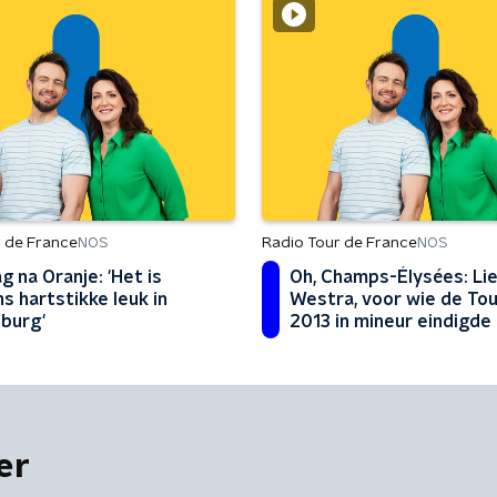
 de France
Radio Tour de France
NOS
NOS
g na Oranje: 'Het is
Oh, Champs-Élysées: Li
s hartstikke leuk in
Westra, voor wie de Tou
burg'
2013 in mineur eindigde
er