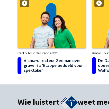
Radio Tour de France
Radio Tour
NOS
Visma-directeur Zeeman over
De Da
gravelrit: 'Etappe bedoeld voor
opeen
spektakel'
Wolfs
Wie luistert
weet me