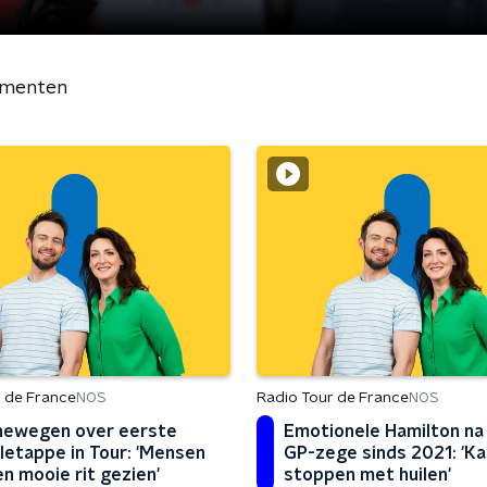
gmenten
 de France
Radio Tour de France
NOS
NOS
newegen over eerste
Emotionele Hamilton na
letappe in Tour: 'Mensen
GP-zege sinds 2021: 'Ka
n mooie rit gezien'
stoppen met huilen'