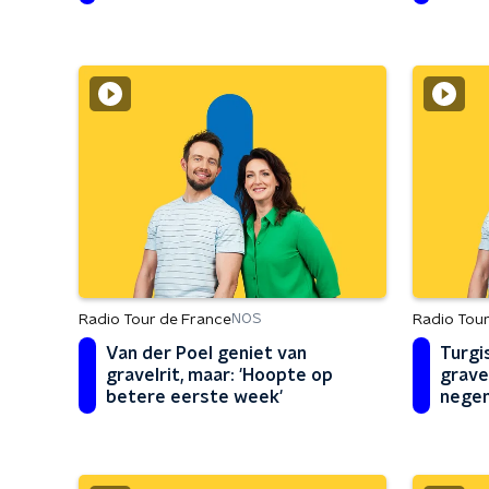
Radio Tour de France
Radio Tour
NOS
Van der Poel geniet van
Turgi
gravelrit, maar: 'Hoopte op
gravel
betere eerste week'
negen