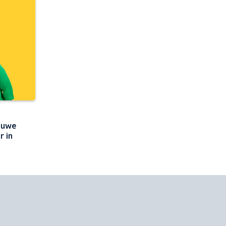
euwe
r in