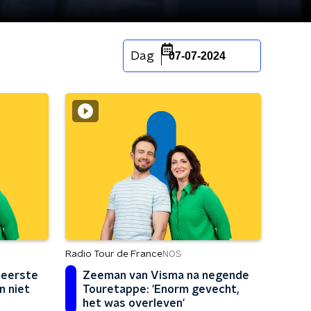
Dag
07-07-2024
Radio Tour de France
NOS
 eerste
Zeeman van Visma na negende
n niet
Touretappe: 'Enorm gevecht,
het was overleven'