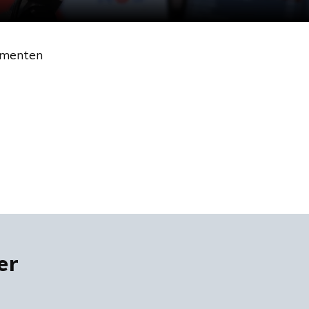
gmenten
er