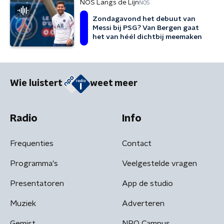
NOS Langs de Lijn
NOS
Zondagavond het debuut van
Messi bij PSG? Van Bergen gaat
het van héél dichtbij meemaken
Wie luistert
weet meer
Radio
Info
Frequenties
Contact
Programma's
Veelgestelde vragen
Presentatoren
App de studio
Muziek
Adverteren
Gemist
NPO Campus