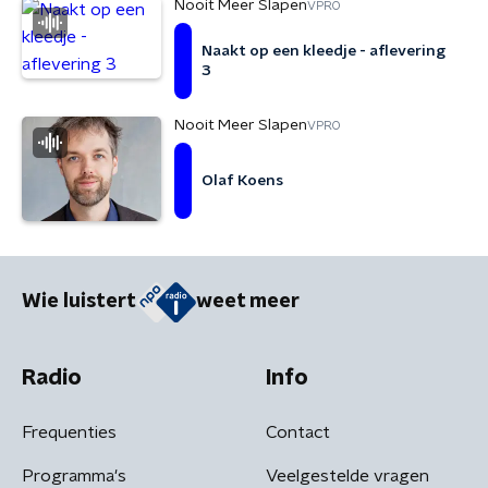
Nooit Meer Slapen
VPRO
Naakt op een kleedje - aflevering
3
Nooit Meer Slapen
VPRO
Olaf Koens
Wie luistert
weet meer
Radio
Info
Frequenties
Contact
Programma's
Veelgestelde vragen