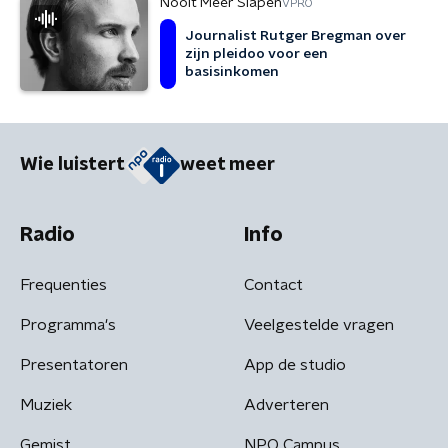
Nooit Meer Slapen
VPRO
Journalist Rutger Bregman over
zijn pleidoo voor een
basisinkomen
Wie luistert
weet meer
Radio
Info
Frequenties
Contact
Programma's
Veelgestelde vragen
Presentatoren
App de studio
Muziek
Adverteren
Gemist
NPO Campus