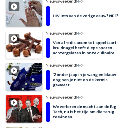
Nieuwsweekend
MAX
HIV iets van de vorige eeuw? NEE!
Nieuwsweekend
MAX
Van afrodisiacum tot appeltaart:
kruidnagel heeft diepe sporen
achtergelaten in onze culinaire
geschiedenis
Nieuwsweekend
MAX
'Zonder jaap in je wang en blauw
oog ben je niet op de kermis
geweest'
Nieuwsweekend
MAX
We verloren de macht aan de Big
Tech, nu is het tijd om die terug
te winnen