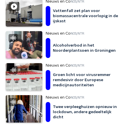
Nieuws en Co
NOS/NTR
Vattenfall zet plan voor
biomassacentrale voorlopig in de
ijskast
Nieuws en Co
NOS/NTR
Alcoholverbod in het
Noorderplantsoen in Groningen
Nieuws en Co
NOS/NTR
Groen licht voor virusremmer
remdesivir door Europese
medicijnautoriteiten
Nieuws en Co
NOS/NTR
Twee verpleeghuizen opnieuw in
lockdown, andere gedeeltelijk
dicht