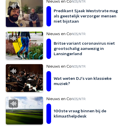
Nieuws en Co
NOS/NTR
Predikant Sjaak Weststrate mag
als geestelijk verzorger mensen
niet bijstaan
Nieuws en Co
NOS/NTR
Britse variant coronavirus niet
grootschalig aanwezig in
Lansingerland
Nieuws en Co
NOS/NTR
Wat weten DJ's van klassieke
muziek?
Nieuws en Co
NOS/NTR
100ste vraag binnen bij de
klimaathelpdesk