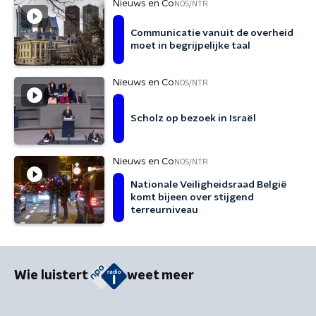
Nieuws en Co
NOS/NTR
Communicatie vanuit de overheid
moet in begrijpelijke taal
Nieuws en Co
NOS/NTR
Scholz op bezoek in Israël
Nieuws en Co
NOS/NTR
Nationale Veiligheidsraad België
komt bijeen over stijgend
terreurniveau
Wie luistert
weet meer