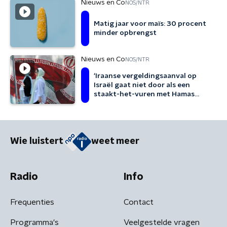
Nieuws en Co
NOS/NTR
Matig jaar voor maïs: 30 procent
minder opbrengst
Nieuws en Co
NOS/NTR
‘Iraanse vergeldingsaanval op
Israël gaat niet door als een
staakt-het-vuren met Hamas
wordt getekend’
Wie luistert
weet meer
Radio
Info
Frequenties
Contact
Programma's
Veelgestelde vragen